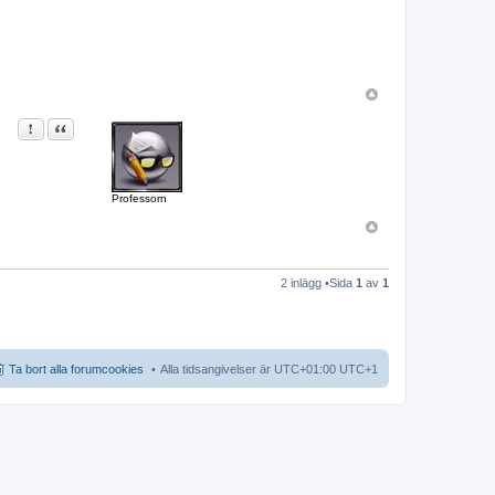
Rapportera detta inlägg
Citat
Professorn
2 inlägg •Sida
1
av
1
Ta bort alla forumcookies
Alla tidsangivelser är UTC+01:00 UTC+1