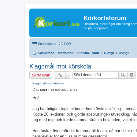
Körkortsforum
Diskutera, ställ frågor om allting som
du på teoriprovet.
Snabblänkar
FAQ
Körkort.se - startsidan
Forum - start
Övrigt
Övrigt
Klagomål mot körskola
Skriv svar
Klagomål mot körskola
av
Sket
»
16 mar 2020 11:41
I
n
Hej!
l
ä
g
Jag har tidigare tagit lektioner hos körskolan "king" i bredä
g
Köpte 20 lektioner, och gjorde absolut ingen utveckling, nådd
tog med mig och körde samma sträcka hela tiden, vilket int
Han fuskar även när det kommer till teorin, då har delar ut
hans elever för en viss summa dessutom!