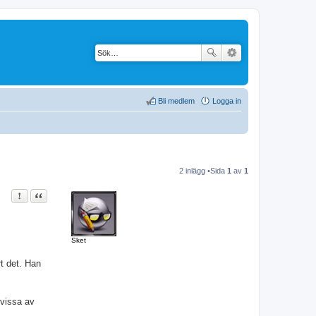
Bli medlem
Logga in
2 inlägg •Sida
1
av
1
Rapportera detta inlägg
Citat
Sket
rt det. Han
 vissa av