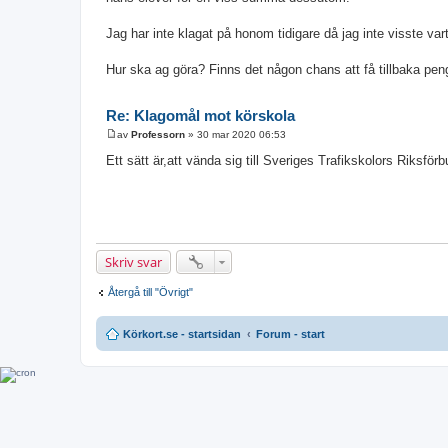
Jag har inte klagat på honom tidigare då jag inte visste vart
Hur ska ag göra? Finns det någon chans att få tillbaka peng
Re: Klagomål mot körskola
av
Professorn
»
30 mar 2020 06:53
I
n
Ett sätt är,att vända sig till Sveriges Trafikskolors Riksf
l
ä
g
g
Skriv svar
Återgå till "Övrigt"
Körkort.se - startsidan
Forum - start