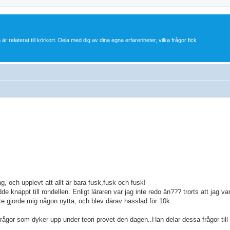
 är relaterat till körkort. Dela med dig av dina egna erfarenheter, vilka frågor fick
ng, och upplevt att allt är bara fusk,fusk och fusk!
e knappt till rondellen. Enligt läraren var jag inte redo än??? trorts att jag va
e gjorde mig någon nytta, och blev därav hasslad för 10k.
 frågor som dyker upp under teori provet den dagen..Han delar dessa frågor till