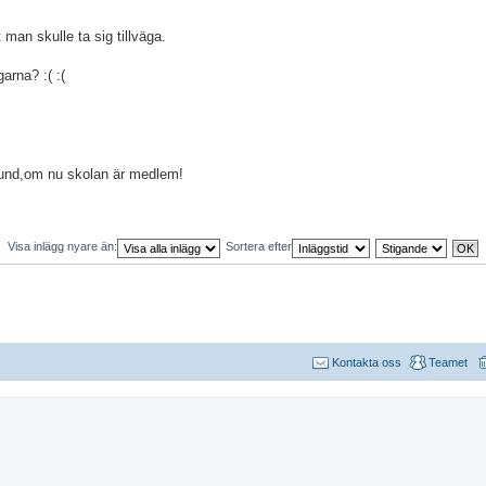
 man skulle ta sig tillväga.
arna? :( :(
örbund,om nu skolan är medlem!
Visa inlägg nyare än:
Sortera efter
Kontakta oss
Teamet