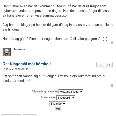
Han fuskar även när det kommer till teorin, då har delar ut frågor som
dyker upp under teori provet den dagen..Han delar dessa frågor till vissa
av hans elever för en viss summa dessutom!
Jag har inte klagat på honom tidigare då jag inte visste vart man skulle ta
sig tillväga.
Hur ska ag göra? Finns det någon chans att få tillbaka pengarna? :( :(
Professorn
Re: Klagomål mot körskola
Rapportera 
Citat
30 mar 2020 06:53
I
n
Ett sätt är,att vända sig till Sveriges Trafikskolors Riksförbund,om nu
l
skolan är medlem!
ä
g
g
Visa inlägg nyare än:
Sortera efter