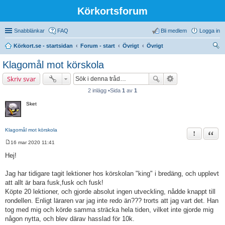
Körkortsforum
Snabblänkar
FAQ
Bli medlem
Logga in
Körkort.se - startsidan
Forum - start
Övrigt
Övrigt
ök
Klagomål mot körskola
Skriv svar
2 inlägg •Sida
1
av
1
Sket
Klagomål mot körskola
Rapportera 
Citat
16 mar 2020 11:41
I
n
Hej!
l
ä
g
Jag har tidigare tagit lektioner hos körskolan "king" i bredäng, och upplevt
g
att allt är bara fusk,fusk och fusk!
Köpte 20 lektioner, och gjorde absolut ingen utveckling, nådde knappt till
rondellen. Enligt läraren var jag inte redo än??? trorts att jag vart det. Han
tog med mig och körde samma sträcka hela tiden, vilket inte gjorde mig
någon nytta, och blev därav hasslad för 10k.