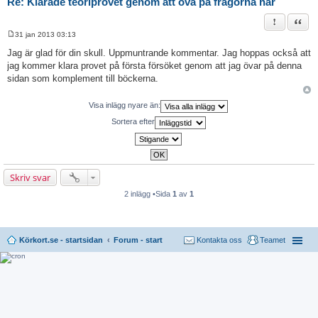
Re: Klarade teoriprovet genom att öva på frågorna här
Rapportera 
Citat
31 jan 2013 03:13
I
n
Jag är glad för din skull. Uppmuntrande kommentar. Jag hoppas också att
l
jag kommer klara provet på första försöket genom att jag övar på denna
ä
g
sidan som komplement till böckerna.
g
Visa inlägg nyare än:
Sortera efter
Skriv svar
2 inlägg •Sida
1
av
1
Körkort.se - startsidan
Forum - start
Kontakta oss
Teamet