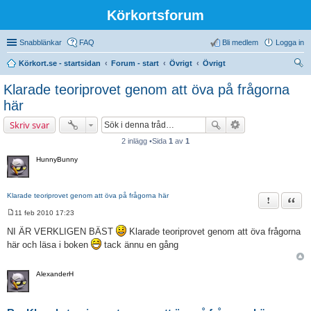
Körkortsforum
Snabblänkar
FAQ
Bli medlem
Logga in
Körkort.se - startsidan
Forum - start
Övrigt
Övrigt
ök
Klarade teoriprovet genom att öva på frågorna
här
Skriv svar
2 inlägg •Sida
1
av
1
HunnyBunny
Klarade teoriprovet genom att öva på frågorna här
Rapportera 
Citat
11 feb 2010 17:23
I
n
NI ÄR VERKLIGEN BÄST
Klarade teoriprovet genom att öva frågorna
l
här och läsa i boken
tack ännu en gång
ä
g
g
AlexanderH