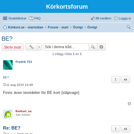
Körkortsforum
Snabblänkar
FAQ
Bli medlem
Logga in
Körkort.se - startsidan
Forum - start
Övrigt
Övrigt
ök
BE?
Skriv svar
2 inlägg •Sida
1
av
1
Fredrik T21
BE?
Rapportera 
Citat
11 aug 2015 14:49
I
n
Finns även teoridelen för BE kort (släpvagn)
l
ä
g
g
Korkort_se
Site Admin
Re: BE?
Rapportera 
Citat