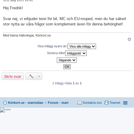
11 aug 2015 16:41
I
n
Hej Fredrik!
l
ä
g
Svar nej, vi erbjuder teori för bil, MC och EU-moped, men du har säkert
g
stor nytta av våra frågor som komplement även för denna behörighet!
Med bästa hälsningar, Körkort.se
Visa inlägg nyare än:
Sortera efter
Skriv svar
2 inlägg •Sida
1
av
1
Körkort.se - startsidan
Forum - start
Kontakta oss
Teamet