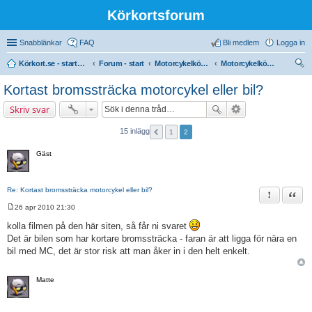
Körkortsforum
Snabblänkar
FAQ
Bli medlem
Logga in
Körkort.se - startsidan
Forum - start
Motorcykelkörkort
Motorcykelkörkort - behörighet (A, A1, A2)
ök
Kortast bromssträcka motorcykel eller bil?
Skriv svar
15 inlägg
1
2
Gäst
Re: Kortast bromssträcka motorcykel eller bil?
Rapportera 
Citat
26 apr 2010 21:30
I
n
kolla filmen på den här siten, så får ni svaret
l
Det är bilen som har kortare bromssträcka - faran är att ligga för nära en
ä
g
bil med MC, det är stor risk att man åker in i den helt enkelt.
g
Matte