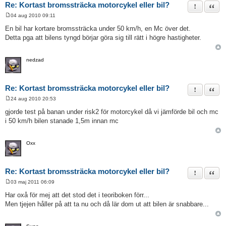
Re: Kortast bromssträcka motorcykel eller bil?
Rapportera 
Citat
04 aug 2010 09:11
I
n
En bil har kortare bromssträcka under 50 km/h, en Mc över det.
l
Detta pga att bilens tyngd börjar göra sig till rätt i högre hastigheter.
ä
g
g
nedzad
Re: Kortast bromssträcka motorcykel eller bil?
Rapportera 
Citat
24 aug 2010 20:53
I
n
gjorde test på banan under risk2 för motorcykel då vi jämförde bil och mc
l
i 50 km/h bilen stanade 1,5m innan mc
ä
g
g
Oxx
Re: Kortast bromssträcka motorcykel eller bil?
Rapportera 
Citat
03 maj 2011 06:09
I
n
Har oxå för mej att det stod det i teoriboken förr...
l
Men tjejen håller på att ta nu och då lär dom ut att bilen är snabbare...
ä
g
g