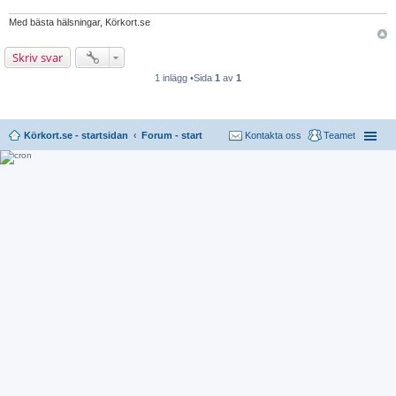
Med bästa hälsningar, Körkort.se
Skriv svar
1 inlägg •Sida
1
av
1
Körkort.se - startsidan
Forum - start
Kontakta oss
Teamet