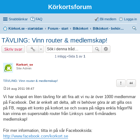
Körkortsforum
Snabblänkar
FAQ
Bli medlem
Logga in
Körkort.se - startsidan
Forum - start
Bilkörkort
Bilkörkort - behörighet (B)
ök
TÄVLING: Vinn router & medlemskap!
Skriv svar
1 inlägg •Sida
1
av
1
Korkort_se
Site Admin
TÄVLING: Vinn router & medlemskap!
Rapportera 
Citat
16 aug 2011 08:47
I
n
Vi har skapat en liten tävling för att fira att vi nu är över 1000 medlemmar
l
på Facebook. Det är enkelt att delta, allt ni behöver göra är att gilla oss
ä
g
på FB, regga ett konto på korkort.se och svara på några enkla frågor!Ni
g
kan vinna en supersnabb router från Linksys samt 6-månaders
medlemskap!
För mer information, titta in på vår Facebooksida:
http://www.facebook.com/korkort.se