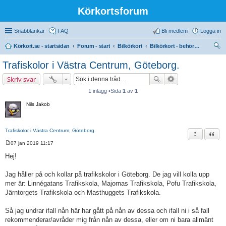
Körkortsforum
Snabblänkar
FAQ
Bli medlem
Logga in
Körkort.se - startsidan
Forum - start
Bilkörkort
Bilkörkort - behörighet (B)
ök
Trafiskolor i Västra Centrum, Göteborg.
Skriv svar
1 inlägg •Sida
1
av
1
Nils Jakob
Trafiskolor i Västra Centrum, Göteborg.
Rapportera 
Citat
07 jan 2019 11:17
I
n
Hej!
l
ä
g
Jag håller på och kollar på trafikskolor i Göteborg. De jag vill kolla upp
g
mer är: Linnégatans Trafikskola, Majornas Trafikskola, Pofu Trafikskola,
Järntorgets Trafikskola och Masthuggets Trafikskola.
Så jag undrar ifall nån här har gått på nån av dessa och ifall ni i så fall
rekommenderar/avråder mig från nån av dessa, eller om ni bara allmänt