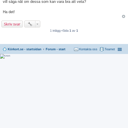
vill säga nåt om dessa som kan vara bra att veta?
Ha det!
Skriv svar
1 inlägg •Sida
1
av
1
Körkort.se - startsidan
Forum - start
Kontakta oss
Teamet