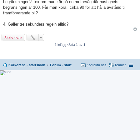
begränsningen? Tex om man kör på en motorväg där hastighets
begränsingen är 100. Får man köra i cirka 90 för att hålla avstånd till
framförvarande bil?
4. Gäller tre sekunders regeln alltid?
Skriv svar
1 inlägg •Sida
1
av
1
Körkort.se - startsidan
Forum - start
Kontakta oss
Teamet