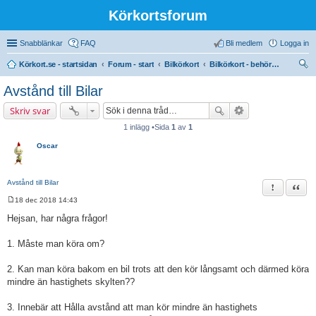
Körkortsforum
Snabblänkar
FAQ
Bli medlem
Logga in
Körkort.se - startsidan
Forum - start
Bilkörkort
Bilkörkort - behörighet (B)
ök
Avstånd till Bilar
Skriv svar
1 inlägg •Sida
1
av
1
Oscar
Avstånd till Bilar
Rapportera 
Citat
18 dec 2018 14:43
I
n
Hejsan, har några frågor!
l
ä
g
1. Måste man köra om?
g
2. Kan man köra bakom en bil trots att den kör långsamt och därmed köra
mindre än hastighets skylten??
3. Innebär att Hålla avstånd att man kör mindre än hastighets