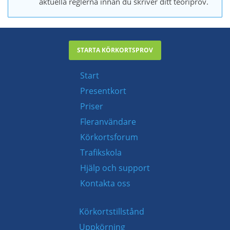
aktuella reglerna innan du skriver ditt teoriprov.
STARTA KÖRKORTSPROV
Start
Presentkort
Priser
Fleranvändare
Körkortsforum
Trafikskola
Hjälp och support
Kontakta oss
Körkortstillstånd
Uppkörning