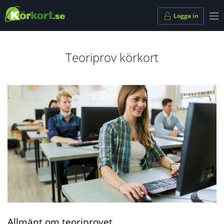
Logga in
Teoriprov körkort
Allmänt om teoriprovet