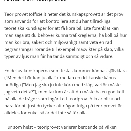
Teoriprovet (officiellt heter det kunskapsprovet) är det prov
som används för att kontrollera att du har tillräckliga
teoretiska kunskaper för att få köra bil. Lite förenklat kan
man säga att du behöver kunna trafikreglerna, ha koll på hur
man kör bra, säkert och miljövänligt samt veta en rad
begränsningar rörande till exempel maxvikter på släp, vilka
typer av ljus man får ha tända samtidigt och så vidare.
En del av kunskaperna som testas kommer kännas självklara
("Men det här kan ju alla!"), medan en del kanske känns
onödiga ("Men jag ska ju inte köra med släp, varför måste
jag veta detta?"), men faktum är att du måste ha en god koll
på alla de frågor som ingår i ett teoriprov. Alla är olika och
bara för att just du tycker att någon fråga på teoriprovet är
alldeles för enkel så är det inte så för alla.
Hur som helst – teoriprovet varierar beroende på vilken