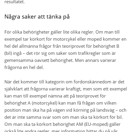
resultatet.
Några saker att tänka på
För olika behörigheter gäller lite olika regler. Om man till
exempel tar körkort för motorcykel eller moped kommer en
hel del allmänna frågor från teoriprovet för behörighet B
(bil) ingå – det rör sig om saker som trafikregler som är
gemensamma oavsett behörighet. Men annars varierar
frågorna en hel del.
När det kommer till kategorin om fordonskännedom är det
självklart att frågorna varierar kraftigt, men som ett exempel
kan man till exempel nämna att på teoriprovet för
behörighet A (motorcykel) kan man få frågan om vilken
position man ska ha på vägen vid körning på landsväg – och
det är inte samma svar som om man ska ta körkort för bil.
Om man ska ta körkort behörighet AM (EU-moped) gäller
också lite andra regler, mer information hittar du på vår